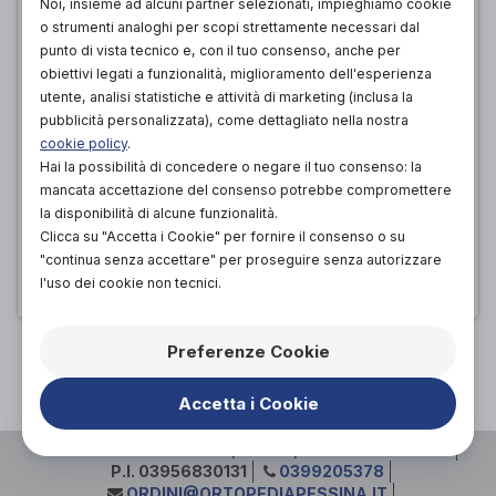
Noi, insieme ad alcuni partner selezionati, impieghiamo cookie
o strumenti analoghi per scopi strettamente necessari dal
punto di vista tecnico e, con il tuo consenso, anche per
obiettivi legati a funzionalità, miglioramento dell'esperienza
utente, analisi statistiche e attività di marketing (inclusa la
pubblicità personalizzata), come dettagliato nella nostra
cookie policy
.
Hai la possibilità di concedere o negare il tuo consenso: la
Traversa 90x140
mancata accettazione del consenso potrebbe compromettere
Alboland
di
la disponibilità di alcune funzionalità.
Clicca su "Accetta i Cookie" per fornire il consenso o su
39,00€
PROVA E ACQUISTA IN NEGOZIO DA
"continua senza accettare" per proseguire senza autorizzare
l'uso dei cookie non tecnici.
PAGINA 1 DI 1
Preferenze Cookie
Accetta i Cookie
VIA GIUSEPPE VERDI 1, 23880, CASATENOVO (LC)
P.I. 03956830131
0399205378
ORDINI@ORTOPEDIAPESSINA.IT