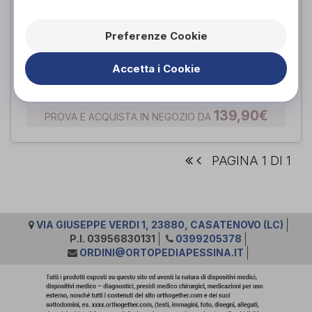
Preferenze Cookie
MIO-CARE FITNESS
Accetta i Cookie
I-Tech Medical Division
di
139,90€
PROVA E ACQUISTA IN NEGOZIO DA
PAGINA 1 DI 1
VIA GIUSEPPE VERDI 1, 23880, CASATENOVO (LC)
P.I. 03956830131
0399205378
ORDINI@ORTOPEDIAPESSINA.IT