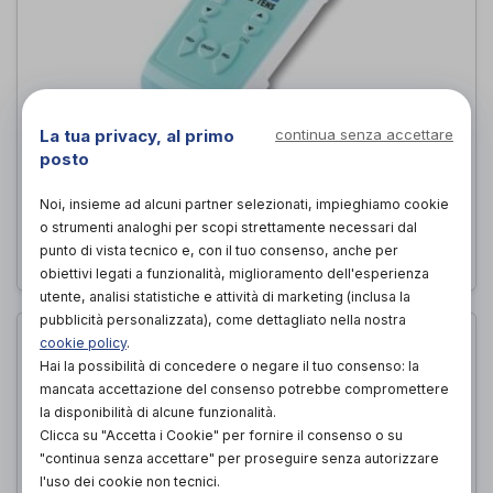
La tua privacy, al primo
continua senza accettare
posto
MIO-CARE TENS
I-Tech Medical Division
di
Noi, insieme ad alcuni partner selezionati, impieghiamo cookie
o strumenti analoghi per scopi strettamente necessari dal
98,90€
PROVA E ACQUISTA IN NEGOZIO DA
punto di vista tecnico e, con il tuo consenso, anche per
obiettivi legati a funzionalità, miglioramento dell'esperienza
utente, analisi statistiche e attività di marketing (inclusa la
pubblicità personalizzata), come dettagliato nella nostra
cookie policy
.
Hai la possibilità di concedere o negare il tuo consenso: la
mancata accettazione del consenso potrebbe compromettere
la disponibilità di alcune funzionalità.
Clicca su "Accetta i Cookie" per fornire il consenso o su
"continua senza accettare" per proseguire senza autorizzare
l'uso dei cookie non tecnici.