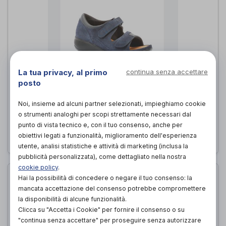
La tua privacy, al primo
continua senza accettare
posto
MANET BLU
Noi, insieme ad alcuni partner selezionati, impieghiamo cookie
Podartis
di
o strumenti analoghi per scopi strettamente necessari dal
punto di vista tecnico e, con il tuo consenso, anche per
169,00€
PROVA E ACQUISTA IN NEGOZIO DA
obiettivi legati a funzionalità, miglioramento dell'esperienza
utente, analisi statistiche e attività di marketing (inclusa la
pubblicità personalizzata), come dettagliato nella nostra
cookie policy
.
Hai la possibilità di concedere o negare il tuo consenso: la
mancata accettazione del consenso potrebbe compromettere
la disponibilità di alcune funzionalità.
Clicca su "Accetta i Cookie" per fornire il consenso o su
"continua senza accettare" per proseguire senza autorizzare