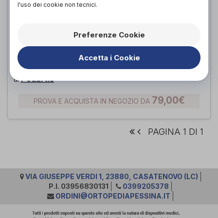
l'uso dei cookie non tecnici.
Preferenze Cookie
Accetta i Cookie
TERAHEEL
Podartis
di
79,00€
PROVA E ACQUISTA IN NEGOZIO DA
PAGINA 1 DI 1
VIA GIUSEPPE VERDI 1, 23880, CASATENOVO (LC)
P.I. 03956830131
0399205378
ORDINI@ORTOPEDIAPESSINA.IT