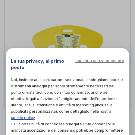
La tua privacy, al primo
continua senza accettare
posto
Asse di trasferimento
Noi, insieme ad alcuni partner selezionati, impieghiamo cookie
All Mobility
di
o strumenti analoghi per scopi strettamente necessari dal
punto di vista tecnico e, con il tuo consenso, anche per
63,50€
PROVA E ACQUISTA IN NEGOZIO DA
obiettivi legati a funzionalità, miglioramento dell'esperienza
utente, analisi statistiche e attività di marketing (inclusa la
pubblicità personalizzata), come dettagliato nella nostra
PAGINA 1 DI 1
cookie policy
.
Hai la possibilità di concedere o negare il tuo consenso: la
mancata accettazione del consenso potrebbe compromettere