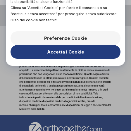
la disponibilità di alcune funzionalità.
Clicca su "Accetta i Cookie" per fornire il consenso o su
VIA GIUSEPPE VERDI 1, 23880, CASATENOVO (LC)
"continua senza accettare" per proseguire senza autorizzare
P.I. 03956830131
0399205378
l'uso dei cookie non tecnici.
ORDINI@ORTOPEDIAPESSINA.IT
Preferenze Cookie
Accetta i Cookie