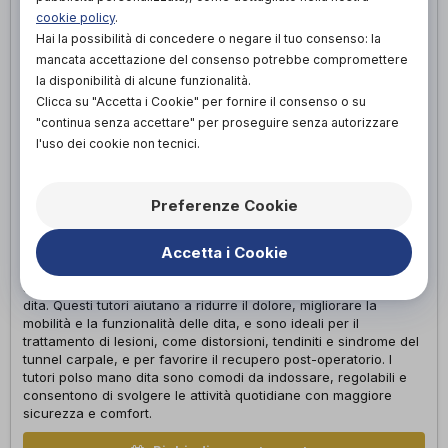
cookie policy
.
Hai la possibilità di concedere o negare il tuo consenso: la
mancata accettazione del consenso potrebbe compromettere
la disponibilità di alcune funzionalità.
Clicca su "Accetta i Cookie" per fornire il consenso o su
"continua senza accettare" per proseguire senza autorizzare
l'uso dei cookie non tecnici.
Preferenze Cookie
POLSO MANO DITA
Accetta i Cookie
I tutori per polso, mano e dita forniscono supporto e
stabilizzazione alle articolazioni del polso, della mano e delle
dita. Questi tutori aiutano a ridurre il dolore, migliorare la
mobilità e la funzionalità delle dita, e sono ideali per il
trattamento di lesioni, come distorsioni, tendiniti e sindrome del
tunnel carpale, e per favorire il recupero post-operatorio. I
tutori polso mano dita sono comodi da indossare, regolabili e
consentono di svolgere le attività quotidiane con maggiore
sicurezza e comfort.