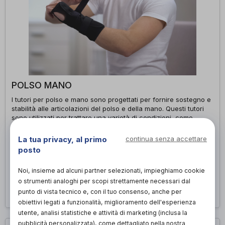
POLSO MANO
I tutori per polso e mano sono progettati per fornire sostegno e
stabilità alle articolazioni del polso e della mano. Questi tutori
sono utilizzati per trattare una varietà di condizioni, come
lesioni da sforzo ripetitivo, tendiniti, artrosi e sindrome del
tunnel carpale: sono facili da indossare e regolare, e offrono
La tua privacy, al primo
continua senza accettare
un supporto personalizzato per ridurre il dolore, migliorare la
posto
funzionalità e facilitare le attività quotidiane. I tutori per polso e
mano sono un'opzione efficace per la riabilitazione e la
Noi, insieme ad alcuni partner selezionati, impieghiamo cookie
prevenzione delle lesioni.
o strumenti analoghi per scopi strettamente necessari dal
Richiedi appuntamento
punto di vista tecnico e, con il tuo consenso, anche per
obiettivi legati a funzionalità, miglioramento dell'esperienza
utente, analisi statistiche e attività di marketing (inclusa la
pubblicità personalizzata), come dettagliato nella nostra