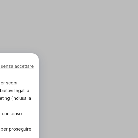
 senza accettare
per scopi
ettivi legati a
eting (inclusa la
el consenso
" per proseguire