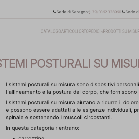
Sede di Seregno:
(+39) 0362 328960
Sede d
CATALOGO
ARTICOLI ORTOPEDICI
PRODOTTI SU MISU
STEMI POSTURALI SU MIS
I sistemi posturali su misura sono dispositivi personali
l'allineamento e la postura del corpo, che forniscono
I sistemi posturali su misura aiutano a ridurre il dolore
e possono essere adattati alle esigenze individuali,
spinale e sostenendo i muscoli circostanti.
In questa categoria rientrano:
carrozzine