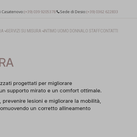
i Casatenovo:
(+39) 039 9205378
Sede di Desio:
(+39) 0362 622833
RA
SERVIZI SU MISURA
INTIMO UOMO DONNA
LO STAFF
CONTATTI
URA
zzati progettati per migliorare
 un supporto mirato e un comfort ottimale.
, prevenire lesioni e migliorare la mobilità,
 promuovendo un corretto allineamento