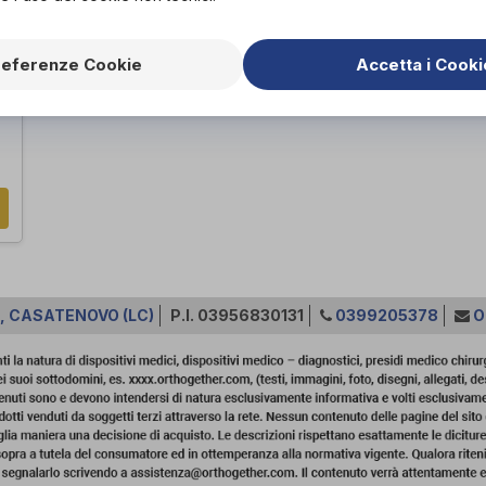
U
referenze Cookie
Accetta i Cooki
i
0, CASATENOVO (LC)
P.I. 03956830131
0399205378
O