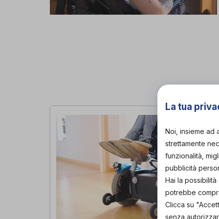
La tua priva
Noi, insieme ad 
strettamente nece
funzionalità, mig
pubblicità perso
Hai la possibili
potrebbe comprom
Clicca su "Accet
senza autorizzar