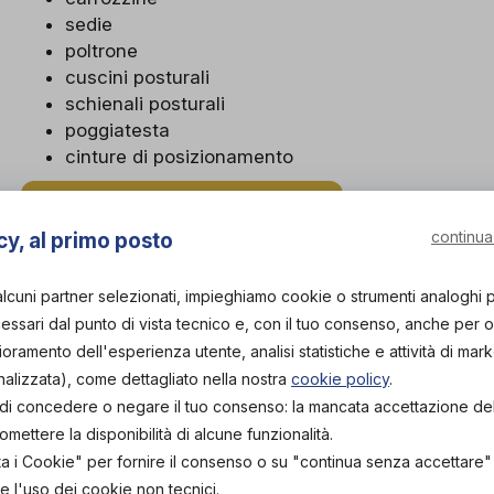
sedie
poltrone
cuscini posturali
schienali posturali
poggiatesta
cinture di posizionamento
RICHIEDI APPUNTAMENTO
continua
cy, al primo posto
alcuni partner selezionati, impieghiamo cookie o strumenti analoghi 
ssari dal punto di vista tecnico e, con il tuo consenso, anche per obi
lioramento dell'esperienza utente, analisi statistiche e attività di mark
nalizzata), come dettagliato nella nostra
cookie policy
.
tà di concedere o negare il tuo consenso: la mancata accettazione d
ettere la disponibilità di alcune funzionalità.
ta i Cookie" per fornire il consenso o su "continua senza accettare
e l'uso dei cookie non tecnici.