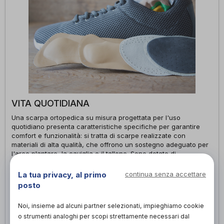
VITA QUOTIDIANA
Una scarpa ortopedica su misura progettata per l'uso
quotidiano presenta caratteristiche specifiche per garantire
comfort e funzionalità: si tratta di scarpe realizzate con
materiali di alta qualità, che offrono un sostegno adeguato per
l'arco plantare, la caviglia e il tallone. Sono dotate di
ammortizzazione per assorbire gli urti e ridurre lo stress sulle
articolazioni, presentano suole antiscivolo e offrono una buona
La tua privacy, al primo
continua senza accettare
trazione. Inoltre, possono essere personalizzate per adattarsi
posto
alle deformità o alle necessità specifiche del paziente, come
spazio extra per dita deformate o supporto laterale per
Noi, insieme ad alcuni partner selezionati, impieghiamo cookie
instabilità.
o strumenti analoghi per scopi strettamente necessari dal