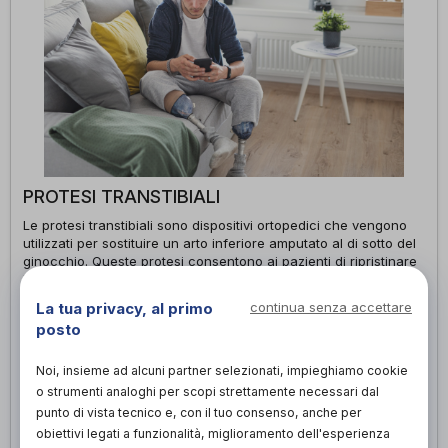
PROTESI TRANSTIBIALI
Le protesi transtibiali sono dispositivi ortopedici che vengono
utilizzati per sostituire un arto inferiore amputato al di sotto del
ginocchio. Queste protesi consentono ai pazienti di ripristinare
la mobilità e l'autonomia, consentendo loro di camminare e
svolgere le attività quotidiane. I benefici delle protesi transtibiali
La tua privacy, al primo
continua senza accettare
includono un miglioramento dell'equilibrio, dell'efficienza nella
posto
deambulazione e un maggiore comfort. Questi dispositivi
vengono personalizzati per adattarsi alle esigenze e alle
capacità individuali del paziente, garantendo un'adeguata
Noi, insieme ad alcuni partner selezionati, impieghiamo cookie
stabilità e funzionalità. Le protesi transtibiali aiutano i pazienti a
o strumenti analoghi per scopi strettamente necessari dal
recuperare la loro qualità di vita e a reintegrarsi nella società in
punto di vista tecnico e, con il tuo consenso, anche per
modo attivo.
obiettivi legati a funzionalità, miglioramento dell'esperienza