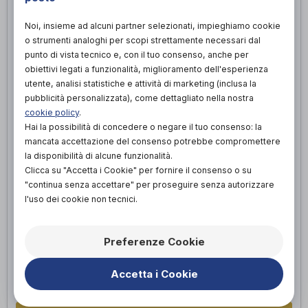
Noi, insieme ad alcuni partner selezionati, impieghiamo cookie
o strumenti analoghi per scopi strettamente necessari dal
punto di vista tecnico e, con il tuo consenso, anche per
obiettivi legati a funzionalità, miglioramento dell'esperienza
utente, analisi statistiche e attività di marketing (inclusa la
pubblicità personalizzata), come dettagliato nella nostra
cookie policy
.
Hai la possibilità di concedere o negare il tuo consenso: la
mancata accettazione del consenso potrebbe compromettere
la disponibilità di alcune funzionalità.
Clicca su "Accetta i Cookie" per fornire il consenso o su
PLANTARE PER SPORTIVO
"continua senza accettare" per proseguire senza autorizzare
l'uso dei cookie non tecnici.
Un plantare su misura correttivo per sportivi è progettato per
affrontare le esigenze specifiche dei piedi degli atleti. Questi
plantari migliorano l'allineamento biomeccanico e ottimizzano la
distribuzione del peso durante l'attività sportiva, riducendo il
Preferenze Cookie
rischio di lesioni legate allo stress eccessivo, migliorando la
stabilità e l'equilibrio e assorbendo gli urti. Sono realizzati con
Accetta i Cookie
materiali leggeri, resistenti e traspiranti per garantire comfort,
durata e prestazioni ottimali.