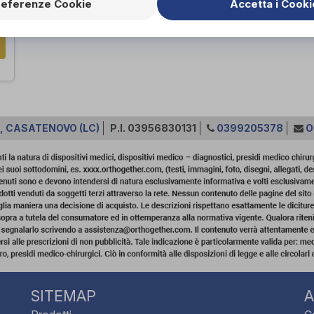
referenze Cookie
Accetta i Cooki
0, CASATENOVO (LC)
P.I. 03956830131
0399205378
O
SITEMAP
A