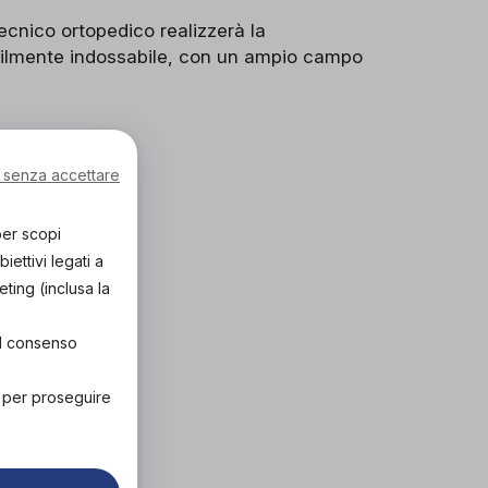
 tecnico ortopedico realizzerà la
acilmente indossabile, con un ampio campo
 senza accettare
per scopi
ettivi legati a
eting (inclusa la
el consenso
" per proseguire