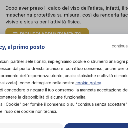
Dopo aver preso il calco del viso dell’atleta, infatti, il
mascherina protettiva su misura, così da renderla f
visivo e sicura per l’attività fisica.
RICHIEDI APPUNTAMENTO
continua
cy, al primo posto
alcuni partner selezionati, impieghiamo cookie o strumenti analoghi 
ssari dal punto di vista tecnico e, con il tuo consenso, anche per obi
lioramento dell'esperienza utente, analisi statistiche e attività di mark
nalizzata), come dettagliato nella nostra
cookie policy
.
tà di concedere o negare il tuo consenso: la mancata accettazione d
ettere la disponibilità di alcune funzionalità.
ta i Cookie" per fornire il consenso o su "continua senza accettare
e l'uso dei cookie non tecnici.
A