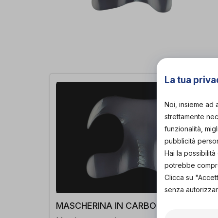
La tua priva
Noi, insieme ad 
strettamente nece
funzionalità, mig
pubblicità perso
Hai la possibili
potrebbe comprom
Clicca su "Accet
senza autorizzar
MASCHERINA IN CARBONIO SU MISUR