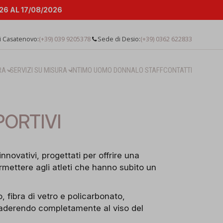
6 AL 17/08/2026
i Casatenovo:
(+39) 039 9205378
Sede di Desio:
(+39) 0362 622833
RA
SERVIZI SU MISURA
INTIMO UOMO DONNA
LO STAFF
CONTATTI
PORTIVI
nnovativi, progettati per offrire una
ermettere agli atleti che hanno subito un
, fibra di vetro e policarbonato,
 aderendo completamente al viso del