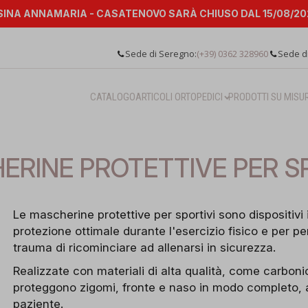
INA ANNAMARIA - CASATENOVO SARÀ CHIUSO DAL 15/08/202
Sede di Seregno:
(+39) 0362 328960
Sede d
CATALOGO
ARTICOLI ORTOPEDICI
PRODOTTI SU MISU
RINE PROTETTIVE PER S
Le mascherine protettive per sportivi sono dispositivi i
protezione ottimale durante l'esercizio fisico e per p
trauma di ricominciare ad allenarsi in sicurezza.
Realizzate con materiali di alta qualità, come carbonio
proteggono zigomi, fronte e naso in modo completo,
paziente.